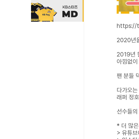
https:/
2020년
2019년
아낌없이
팬 분들
다가오는 
래퍼 정호
선수들의 
* 더 많은
> 유튜브