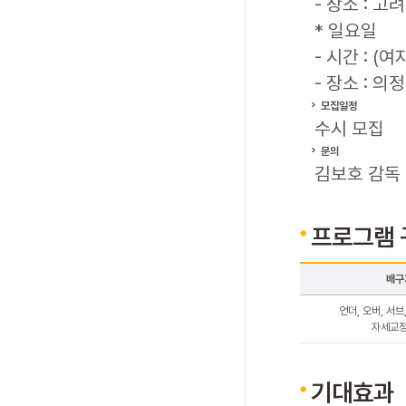
- 장소 : 
* 일요일
- 시간 : (여자
- 장소 : 
모집일정
수시 모집
문의
김보호 감독 (
프로그램 
배구
언더, 오버, 서브
자세교정
기대효과