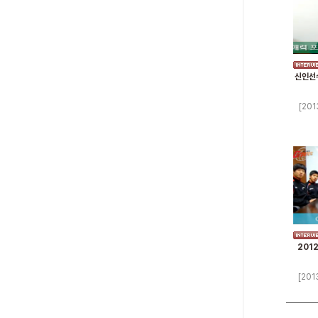
신인선수
[201
201
[201