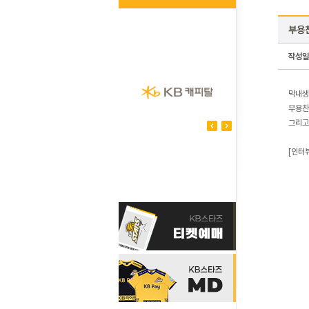
부용찬
작성일
막내생
부용찬
그리고
[인터뷰