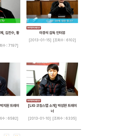
, 김진수, 황
이경석 감독 인터뷰
[2013-01-15]
[조회수 : 6102]
회수 : 7197]
] 박지원 트레이
[LIG 코칭스텝 소개] 박성완 트레이
너
회수 : 6582]
[2013-01-10]
[조회수 : 6335]