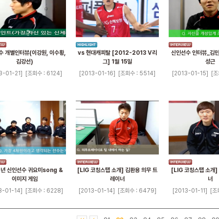
 개별인터뷰(이강원, 이수황,
vs 현대캐피탈 [2012-2013 V리
신인선수 인터뷰_김민제
김강선)
그] 1월 15일
성근
3-01-21]
[조회수 : 6124]
[2013-01-16]
[조회수 : 5514]
[2013-01-15]
[조
2년 신인선수 귀요미song &
[LIG 코칭스탭 소개] 김환용 의무 트
[LIG 코칭스탭 소개
이미지 게임
레이너
너
3-01-14]
[조회수 : 6228]
[2013-01-14]
[조회수 : 6479]
[2013-01-11]
[조