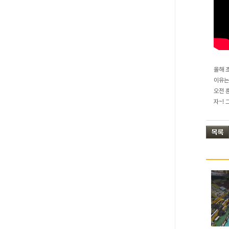
올해 
이유는
오전 
자~!