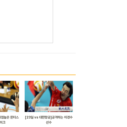
]타점높은 윈터스
[23일 vs 대한항공]공격하는 이경수
파이크
선수