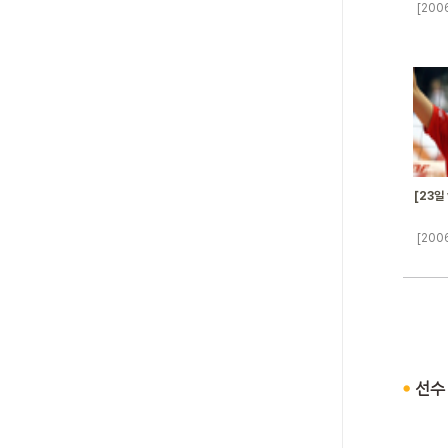
[200
[23일
[200