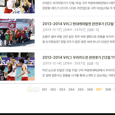
2라운드 마지막경기가 12월 19일 구미 박정희체육관에서 대
권준형-에드가 선수의 스타트 라인업으로 시작 되었는데요 두 팀 
2013-2014 V리그 현대캐피탈전 관전후기 (12월 
[2013-12-17]
[조회수 : 23707]
[답글 : 0]
손끝이 얼어 버릴 것만 같은 추위 속에 열정으로 온몸을 녹이러 
말 뜨거웠었죠? 정말 모두가 힘찬 응원 속에 하나가 되었던 하루 
2013-2014 V리그 우리카드전 관전후기 (12월 11
[2013-12-14]
[조회수 : 25572]
[답글 : 0]
하얀 눈으로 뒤덮인 12월 11일! 구미 박정희체육관에서 우리카드
은 일에 앞장서신 분들을 시구를 통해 소개하고 있는데요, 이번경
391
392
393
394
395
396
397
398