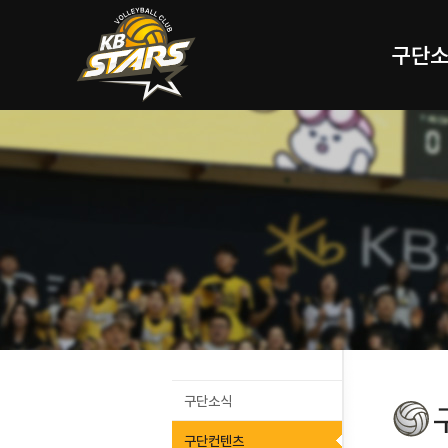
구단
구단소식
구단컨텐츠