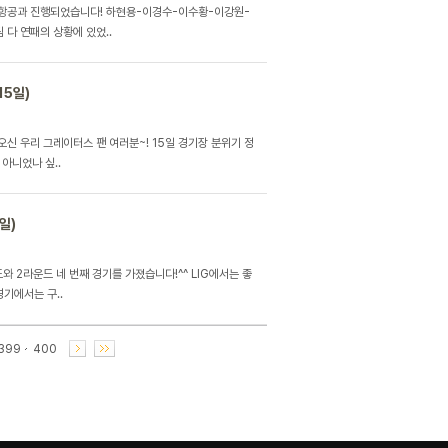
한항공과 진행되었습니다! 하현용-이경수-이수황-이강원-
다 연패의 상황에 있었..
15일)
오신 우리 그레이터스 팬 여러분~! 15일 경기장 분위기 정
아니었나 싶..
일)
와 2라운드 네 번째 경기를 가졌습니다!^^ LIG에서는 좋
기에서는 구..
399
400