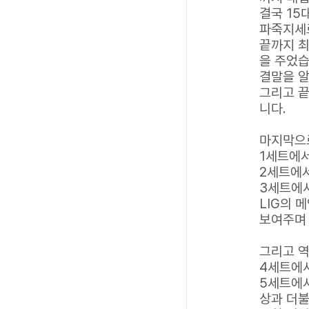
결국 15
파죽지세로
끝까지 최
을 주었습
결말을 알
그리고 끝
니다.
마지막으로
1세트에
2세트에
3세트에
LIG의 
보여주며 
그리고 역
4세트에
5세트에서
상과 더불