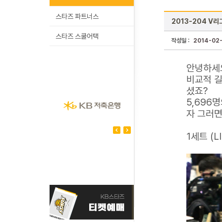
스타즈 파트너스
2013-204 V리
스타즈 스쿨어택
작성일 :
2014-02-
안녕하세
비교적 길
셨죠?
5,696
자 그러면
1세트 (L