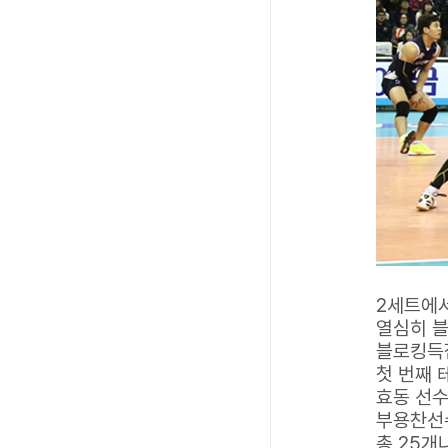
2세트에
열심히 블
블로킹득
첫 번째 
효동 선수
부용찬선
총 25개