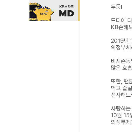
두둥!
드디어 다
KB손해보
2019년 
의정부체
비시즌동
많은 호흡
또한, 팬
먹고 즐길
선사해드
사랑하는 
10월 15
의정부체