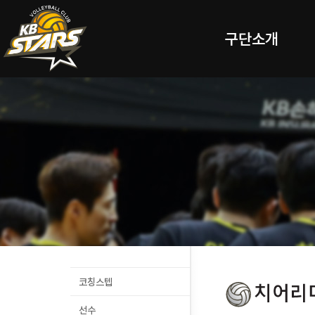
구단소개
코칭스텝
선수