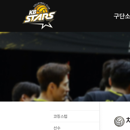
구단
코칭스텝
선수