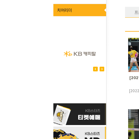
치어리더
프
[202
[202