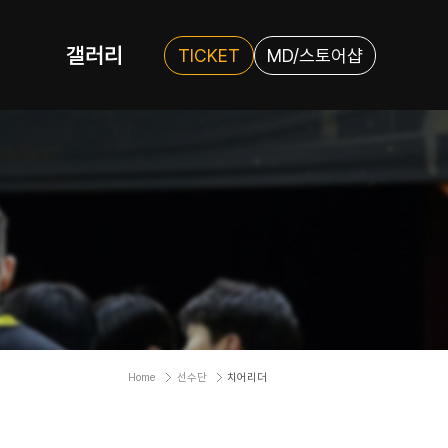
갤러리
TICKET
MD/스토어샵
Home
선수단
치어리더