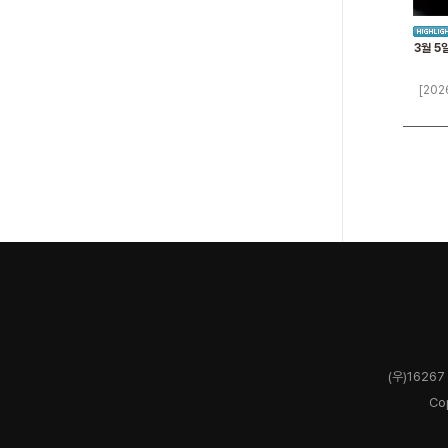
3월 5
[202
(우)1626
Co