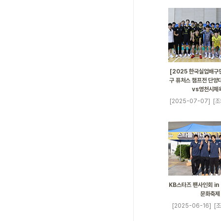
[2025 한국실업배구
구 퓨처스 챔프전 단양대
vs영천시체
[2025-07-07]
[조
KB스타즈 팬사인회 in
문화축제
[2025-06-16]
[조