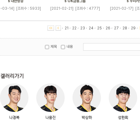
s 대한항공
s OK금융그룹
s 우리카
1-03-14]
[조회수 : 5933]
[2021-02-21]
[조회수 : 4777]
[2021-02-17]
[조
21
22
23
24
25
26
27
28
29
제목
내용