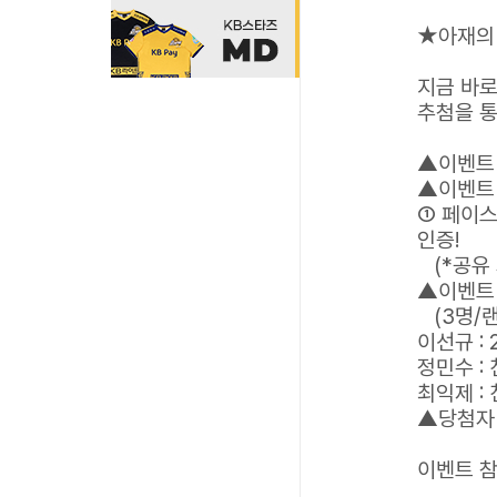
★아재의
지금 바
추첨을 통
▲이벤트 기
▲이벤트 
① 페이스
인증!
(*공유
▲이벤트 
(3명/
이선규 :
정민수 :
최익제 :
▲당첨자 
이벤트 