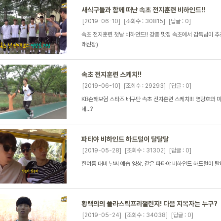
새식구들과 함께 떠난 속초 전지훈련 비하인드!!
[2019-06-10]
[조회수 : 30815]
[답글 : 0]
속초 전지훈련 첫날 비하인드!! 강풍 맛집 속초에서 감독님이 추천
래신장)
속초 전지훈련 스케치!!
[2019-06-10]
[조회수 : 29293]
[답글 : 0]
KB손해보험 스타즈 배구단 속초 전지훈련 스케치!!! 영랑호와 미
네...?
파타야 비하인드 하드털이 탈탈탈
[2019-05-28]
[조회수 : 31302]
[답글 : 0]
한여름 대비 날씨 예습 영상. 같은 파타야 비하인드 하드털이
황택의의 플라스틱프리챌린지! 다음 지목자는 누구?
[2019-05-24]
[조회수 : 34038]
[답글 : 0]