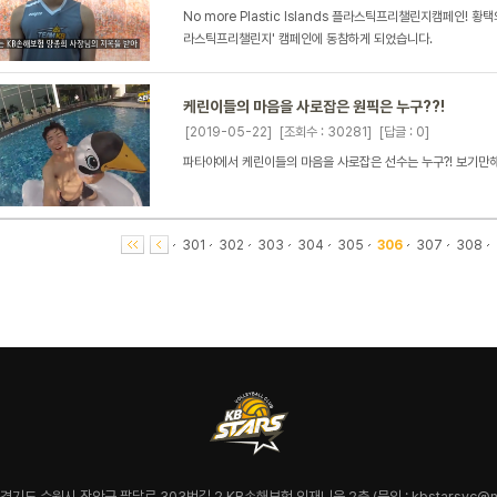
No more Plastic Islands 플라스틱프리챌린지캠페인!
라스틱프리챌린지' 캠페인에 동참하게 되었습니다.
케린이들의 마음을 사로잡은 원픽은 누구??!
[2019-05-22]
[조회수 : 30281]
[답글 : 0]
파타야에서 케린이들의 마음을 사로잡은 선수는 누구?! 보기만해
301
302
303
304
305
306
307
308
7 경기도 수원시 장안구 팔달로 303번길 2 KB손해보험 인재니움 2층 (문의 : kbstarsvc@na