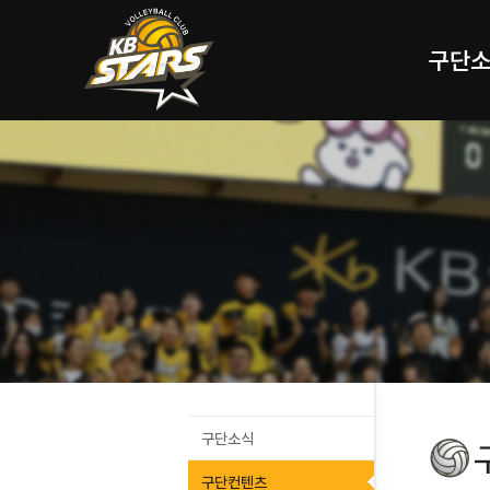
구단
구단소식
구단컨텐츠