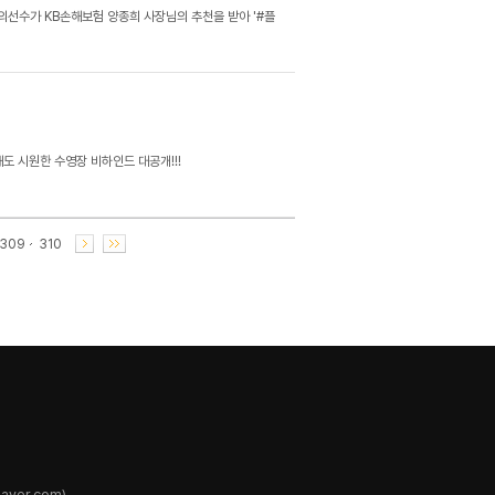
 황택의선수가 KB손해보험 양종희 사장님의 추천을 받아 '#플
도 시원한 수영장 비하인드 대공개!!!
309
310
ver.com)