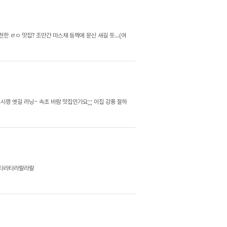
한 ㄹㅇ 맛집? 조만간 마스채 등짝에 문신 새길 듯...(여
시령 옛길 러닝~ 속초 바람 맛집인가요;;; 이집 강풍 잘하
 탈타라타라랄라랄