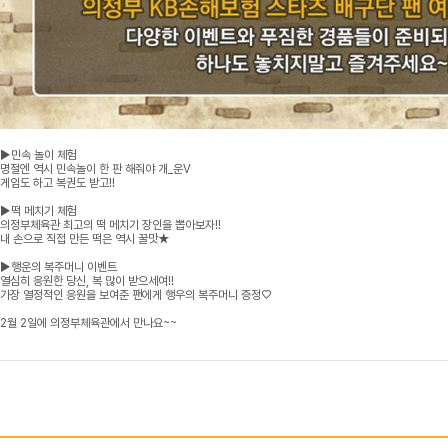
▶민속 놀이 체험
명절엔 역시 민속놀이 한 판 해줘야 개_운V
게임도 하고 복권도 받고!!
▶떡 메치기 체험
의정부체육관 최고의 떡 메치기 장인을 뽑아보자!!
내 손으로 직접 만든 떡은 역시 꿀맛★
▶행운의 복주머니 이벤트
열심히 응원한 당신, 복 많이 받으세여!!
가장 열정적인 응원을 보여준 팬에게 행우의 복주머니 증정♡
2월 2일에 의정부체육관에서 만나요~~