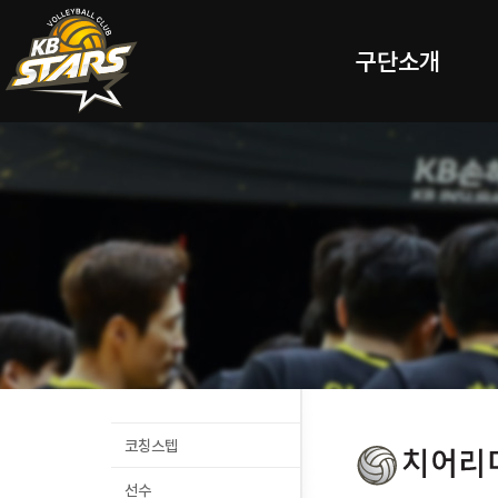
구단소개
코칭스텝
선수